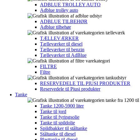
ADBLUE TROLLEY AUTO
Adblue trolley auto
ADBLUE TILBEHØR
Adblue tilbehør
TÆLLEVÆRKER
Tælleværker til diesel
Tælleværker til benzin
Tælleværker til AdBlue
FILTRE
Filtre
RESERVEDELE TIL PIUSI PRODUKTER
Reservedele til Piusi produkter
Tanke
Tanke 1200-5900 liter
Tanke til jord
Tanke til fyringsolie
Tanke til spildolie
Spildbakker til ståltanke
Ståltanke til diesel
Plasttanke til diesel