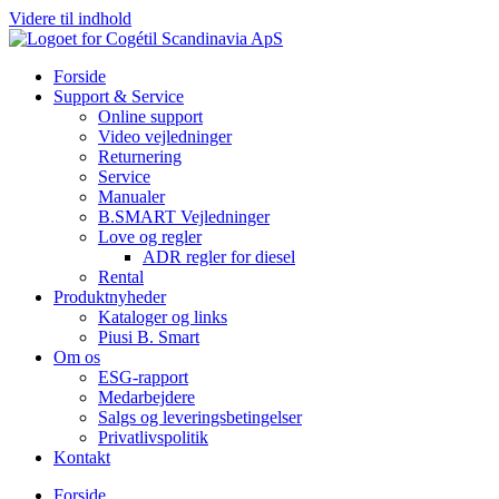
Videre til indhold
Forside
Support & Service
Online support
Video vejledninger
Returnering
Service
Manualer
B.SMART Vejledninger
Love og regler
ADR regler for diesel
Rental
Produktnyheder
Kataloger og links
Piusi B. Smart
Om os
ESG-rapport
Medarbejdere
Salgs og leveringsbetingelser
Privatlivspolitik
Kontakt
Forside