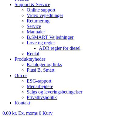
Support & Service
Online support
Video vejledninger
Returnering
Service
Manualer
B.SMART Vejledninger
Love og regler
ADR regler for diesel
Rental
Produktnyheder
Kataloger og links
Piusi B. Smart
Om os
ESG-rapport
Medarbejdere
Salgs og leveringsbetingelser
Privatlivspolitik
Kontakt
0,00
kr.
Ex. moms
0
Kurv