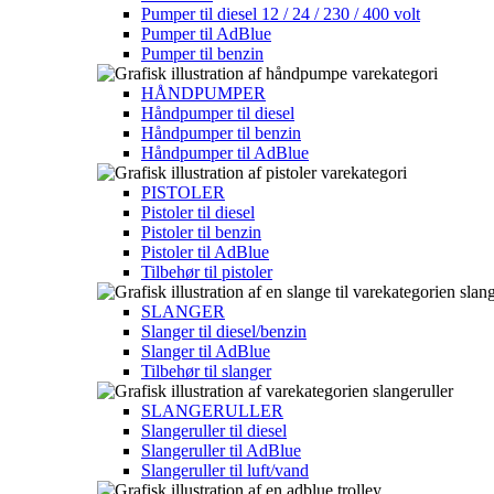
Pumper til diesel 12 / 24 / 230 / 400 volt
Pumper til AdBlue
Pumper til benzin
HÅNDPUMPER​
Håndpumper til diesel
Håndpumper til benzin
Håndpumper til AdBlue
PISTOLER​
Pistoler til diesel
Pistoler til benzin
Pistoler til AdBlue
Tilbehør til pistoler
SLANGER
Slanger til diesel/benzin
Slanger til AdBlue
Tilbehør til slanger
SLANGERULLER
Slangeruller til diesel
Slangeruller til AdBlue
Slangeruller til luft/vand